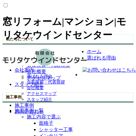
窓リフォーム|マンション|モ
リタケウインドセンター
私たちについて
ホーム
選ばれる理由
選ばれる理由
会社案内
会長挨拶・代表挨拶
会社案内
会社概要
選ばれる理由
アクセスマップ
会長挨拶・代表挨拶
スタッフ紹介
会社概要
アクセスマップ
施工事例
スタッフ紹介
施工事例
施工事例一覧
お問い合わせ
施工内容で選ぶ
面格子
シャッター工事
インテリア