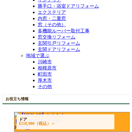
勝手口・浴室ドアリフォーム
エクステリア
内窓・二重窓
窓（その他）
多機能ルーバー取付工事
窓交換リフォーム
玄関引戸リフォーム
玄関ドアリフォーム
地域で選ぶ
川崎市
相模原市
町田市
厚木市
その他
お役立ち情報
ドア
¥218,900
（税込）～