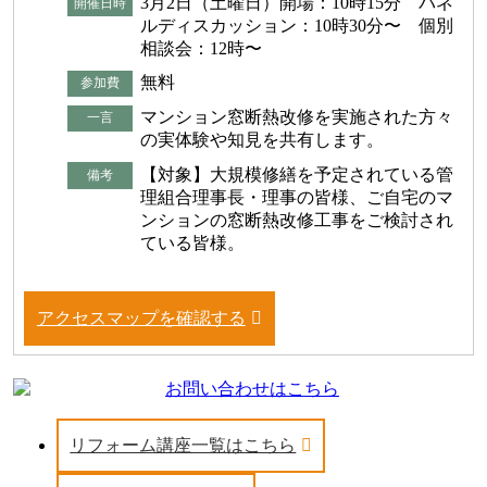
3月2日（土曜日）開場：10時15分 パネ
開催日時
ルディスカッション：10時30分〜 個別
相談会：12時〜
無料
参加費
マンション窓断熱改修を実施された方々
一言
の実体験や知見を共有します。
【対象】大規模修繕を予定されている管
備考
理組合理事長・理事の皆様、ご自宅のマ
ンションの窓断熱改修工事をご検討され
ている皆様。
アクセスマップを確認する
リフォーム講座一覧はこちら