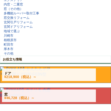
内窓・二重窓
窓（その他）
多機能ルーバー取付工事
窓交換リフォーム
玄関引戸リフォーム
玄関ドアリフォーム
地域で選ぶ
川崎市
相模原市
町田市
厚木市
その他
お役立ち情報
ドア
¥218,900
（税込）～
窓
¥46,728
（税込）～