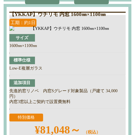
【YKKAP】ウチリモ 内窓 1600㎜×1100㎜
工期：約1日
サイズ
1600㎜×1100㎜
標準仕様
Low-E複層ガラス
追加項目
先進的窓リノベ 内窓Sグレード対象製品（戸建て 34,000
円）
内窓3窓以上ご契約で設置費無料
特別価格
¥81,048～
（税込）