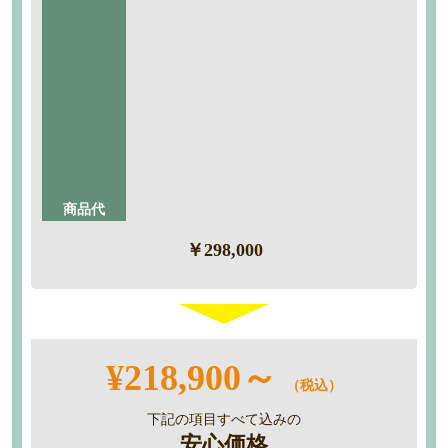
ドア：ナチュラルオーク色
工事内容
・搬入
・養生
・解体撤去
・組立
・産廃処分
商品代
￥298,000
¥218,900～
（税込）
下記の項目すべて込みの
安心価格