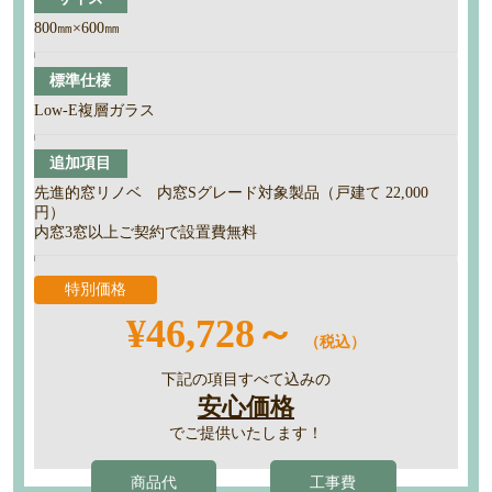
800㎜×600㎜
標準仕様
Low-E複層ガラス
追加項目
先進的窓リノベ 内窓Sグレード対象製品（戸建て 22,000
円）
内窓3窓以上ご契約で設置費無料
特別価格
¥46,728～
（税込）
下記の項目すべて込みの
安心価格
でご提供いたします！
商品代
工事費