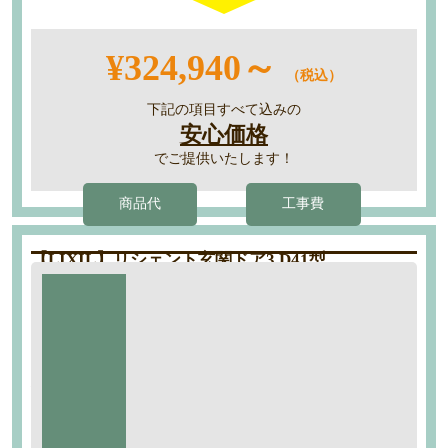
¥324,940～
（税込）
下記の項目すべて込みの
安心価格
でご提供いたします！
商品代
工事費
【LIXIL】リシェント玄関ドア3 D41型
工期：約1日
商品代
標準仕様
40％
断熱K4仕様 D41型 木目調 手動錠
OFF
ハンドダウンチェリー色
工事内容