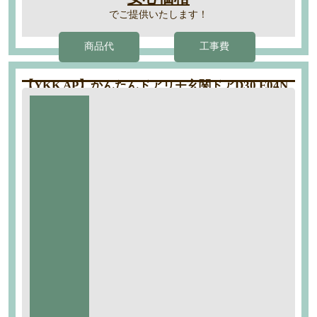
でご提供いたします！
商品代
工事費
【YKK AP】かんたんドアリモ玄関ドアD30 E04N
型
工期：約1日
標準仕様
断熱D4仕様 E04N型 木目調 手動錠
ダージリンウォールナット色
工事内容
・搬入
・養生
・解体撤去
・組立
・産廃処分