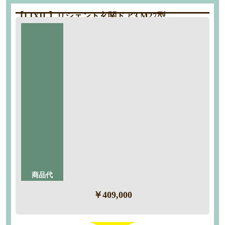
【LIXIL】リシェント玄関ドア3 M27型
工期：約1日
商品代
標準仕様
40％
断熱K4仕様 M27型 アルミ色 手動錠
OFF
シャイングレー色
工事内容
・搬入
・養生
・解体撤去
・組立
・廃棄処分
商品代
￥409,000