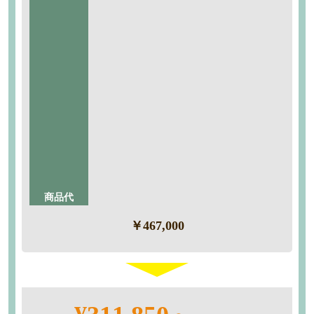
商品代
標準仕様
50％
断熱D4仕様 C08H型 木目調
OFF
スマートコントロールキーピタットキー（電池式）
ステインウォールナット色
工事内容
・搬入
・養生
・解体撤去
・組立
・産廃処分
商品代
￥467,000