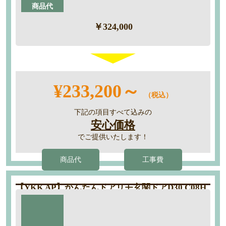
商品代
￥324,000
¥233,200～
（税込）
下記の項目すべて込みの
安心価格
でご提供いたします！
商品代
工事費
【YKK AP】かんたんドアリモ玄関ドアD30 C08H
型
工期：約1日