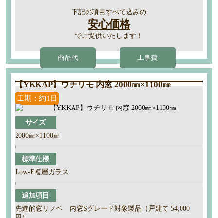
下記の項目すべて込みの
安心価格
でご提供いたします！
商品代
工事費
【YKKAP】ウチリモ 内窓 2000㎜×1100㎜
工期：約1日
サイズ
2000㎜×1100㎜
標準仕様
Low-E複層ガラス
追加項目
先進的窓リノベ 内窓Sグレード対象製品（戸建て 54,000
円）