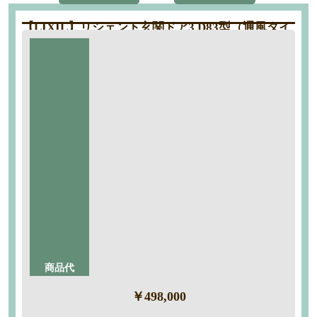
【LIXIL】リシェント玄関ドア3 D83型（通風タイ
プ）
工期：約1日
商品代
標準仕様
40％
断熱仕様（k4）彩風（縦すべり）M83型
OFF
木目調 アンティークオーク色
工事内容
・搬入
・養生
・解体撤去
・組立
・廃棄処分
商品代
￥498,000