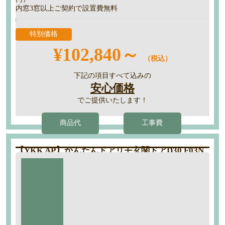
内窓3窓以上ご契約で設置費無料
特別価格
¥102,840～
（税込）
下記の項目すべて込みの
安心価格
でご提供いたします！
商品代
工事費
【YKK AP】かんたんドアリモ玄関ドアD30 F03N
型
工期：約1日
商品代
標準仕様
50％
断熱D4仕様 F03N型 木目調 手動錠
OFF
枠：プラチナステン色