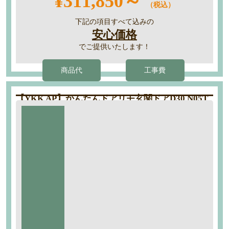
¥311,850～
（税込）
下記の項目すべて込みの
安心価格
でご提供いたします！
商品代
工事費
【YKK AP】かんたんドアリモ玄関ドアD30 N05T
型（通風タイプ）
工期：約1日
商品代
50％
標準仕様
OFF
断熱D4仕様 N05T型型 木目調
スマートコントロールキーピタットキー（電池式）
マキアートパイン
工事内容