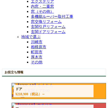
エクステリア
内窓・二重窓
窓（その他）
多機能ルーバー取付工事
窓交換リフォーム
玄関引戸リフォーム
玄関ドアリフォーム
地域で選ぶ
川崎市
相模原市
町田市
厚木市
その他
お役立ち情報
ドア
¥218,900
（税込）～