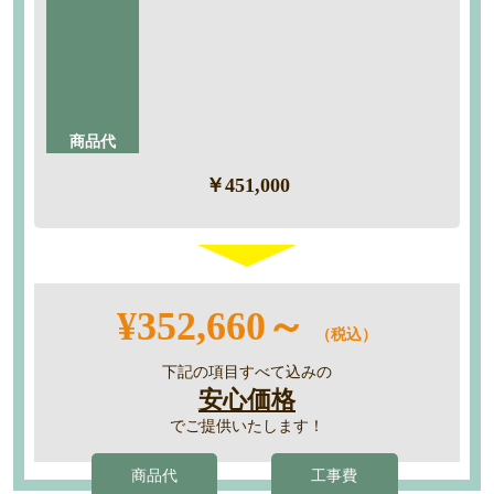
・搬入
・養生
・解体撤去
・組立
・廃棄処分
商品代
￥451,000
¥352,660～
（税込）
下記の項目すべて込みの
安心価格
でご提供いたします！
商品代
工事費