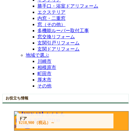
勝手口・浴室ドアリフォーム
エクステリア
内窓・二重窓
窓（その他）
多機能ルーバー取付工事
窓交換リフォーム
玄関引戸リフォーム
玄関ドアリフォーム
地域で選ぶ
川崎市
相模原市
町田市
厚木市
その他
お役立ち情報
ドア
¥218,900
（税込）～