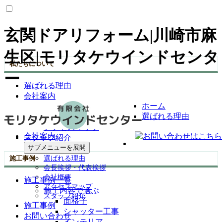
玄関ドアリフォーム|川崎市麻
生区|モリタケウインドセンタ
私たちについて
ー
選ばれる理由
会社案内
ホーム
会長挨拶・代表挨拶
選ばれる理由
会社概要
アクセスマップ
会社案内
スタッフ紹介
サブメニューを展開
施工事例
選ばれる理由
会長挨拶・代表挨拶
会社概要
施工事例一覧
アクセスマップ
施工内容で選ぶ
スタッフ紹介
面格子
施工事例
シャッター工事
お問い合わせ
インテリア