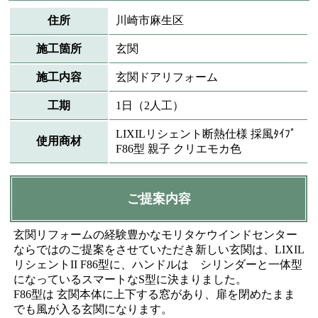
住所
川崎市麻生区
施工箇所
玄関
施工内容
玄関ドアリフォーム
工期
1日（2人工）
LIXILリシェント断熱仕様 採風ﾀｲﾌﾟ
使用商材
F86型 親子 クリエモカ色
ご提案内容
玄関リフォームの経験豊かなモリタケウインドセンター
ならではのご提案をさせていただき新しい玄関は、LIXIL
リシェントII F86型に、ハンドルは シリンダーと一体型
になっているスマートなS型に決まりました。
F86型は 玄関本体に上下する窓があり、扉を閉めたまま
でも風が入る玄関になります。