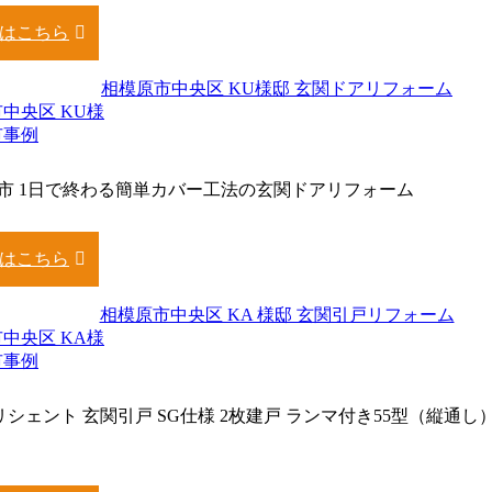
はこちら
中央区 KU様
市事例
市 1日で終わる簡単カバー工法の玄関ドアリフォーム
はこちら
中央区 KA様
市事例
ILリシェント 玄関引戸 SG仕様 2枚建戸 ランマ付き55型（縦通