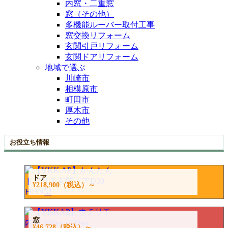
内窓・二重窓
窓（その他）
多機能ルーバー取付工事
窓交換リフォーム
玄関引戸リフォーム
玄関ドアリフォーム
地域で選ぶ
川崎市
相模原市
町田市
厚木市
その他
お役立ち情報
ドア
¥218,900
（税込）～
窓
¥46,728
（税込）～