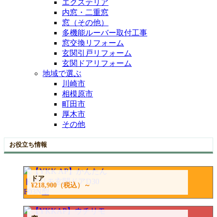
エクステリア
内窓・二重窓
窓（その他）
多機能ルーバー取付工事
窓交換リフォーム
玄関引戸リフォーム
玄関ドアリフォーム
地域で選ぶ
川崎市
相模原市
町田市
厚木市
その他
お役立ち情報
ドア
¥218,900
（税込）～