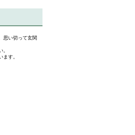
。思い切って玄関
い。
います。