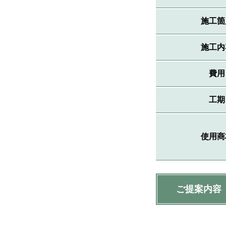
施工箇
施工内
費用
工期
使用商
ご提案内容