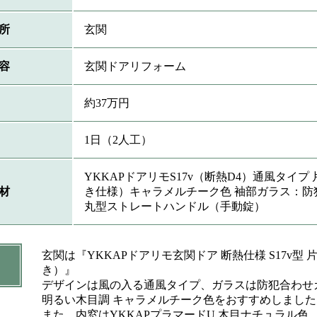
所
玄関
容
玄関ドアリフォーム
約37万円
1日（2人工）
YKKAPドアリモS17v（断熱D4）通風タイプ 
材
き仕様）キャラメルチーク色 袖部ガラス：防
丸型ストレートハンドル（手動錠）
玄関は『YKKAPドアリモ玄関ドア 断熱仕様 S17v型
き）』
デザインは風の入る通風タイプ、ガラスは防犯合わせ
明るい木目調 キャラメルチーク色をおすすめしました
また、内窓はYKKAPプラマードU 木目ナチュラル色