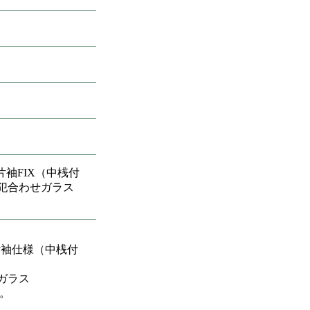
片袖FIX（中桟付
犯合わせガラス
 片袖仕様（中桟付
ガラス
。