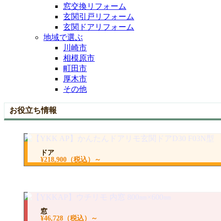
窓交換リフォーム
玄関引戸リフォーム
玄関ドアリフォーム
地域で選ぶ
川崎市
相模原市
町田市
厚木市
その他
お役立ち情報
ドア
¥218,900
（税込）～
窓
¥46,728
（税込）～