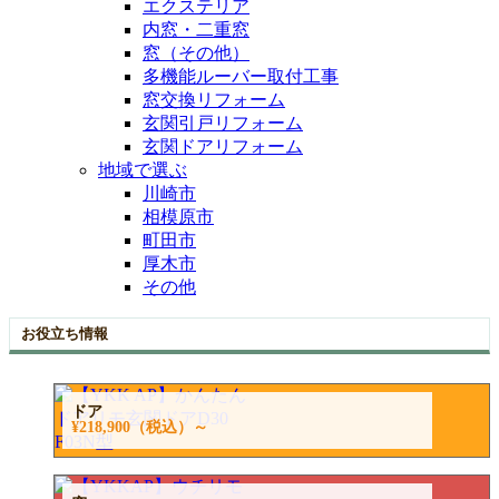
エクステリア
内窓・二重窓
窓（その他）
多機能ルーバー取付工事
窓交換リフォーム
玄関引戸リフォーム
玄関ドアリフォーム
地域で選ぶ
川崎市
相模原市
町田市
厚木市
その他
お役立ち情報
ドア
¥218,900
（税込）～