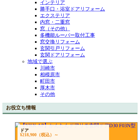
インテリア
勝手口・浴室ドアリフォーム
エクステリア
内窓・二重窓
窓（その他）
多機能ルーバー取付工事
窓交換リフォーム
玄関引戸リフォーム
玄関ドアリフォーム
地域で選ぶ
川崎市
相模原市
町田市
厚木市
その他
お役立ち情報
ドア
¥218,900
（税込）～