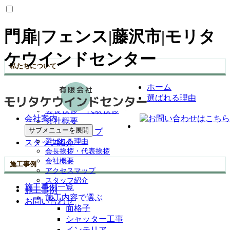
門扉|フェンス|藤沢市|モリタ
ケウインドセンター
私たちについて
ホーム
選ばれる理由
選ばれる理由
会社案内
会長挨拶・代表挨拶
会社案内
会社概要
サブメニューを展開
アクセスマップ
選ばれる理由
スタッフ紹介
会長挨拶・代表挨拶
会社概要
施工事例
アクセスマップ
スタッフ紹介
施工事例一覧
施工事例
施工内容で選ぶ
お問い合わせ
面格子
シャッター工事
インテリア