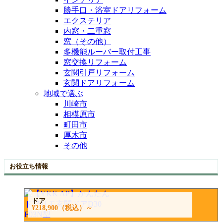
勝手口・浴室ドアリフォーム
エクステリア
内窓・二重窓
窓（その他）
多機能ルーバー取付工事
窓交換リフォーム
玄関引戸リフォーム
玄関ドアリフォーム
地域で選ぶ
川崎市
相模原市
町田市
厚木市
その他
お役立ち情報
ドア
¥218,900
（税込）～