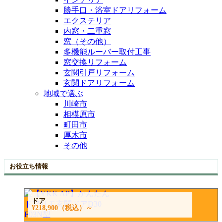
勝手口・浴室ドアリフォーム
エクステリア
内窓・二重窓
窓（その他）
多機能ルーバー取付工事
窓交換リフォーム
玄関引戸リフォーム
玄関ドアリフォーム
地域で選ぶ
川崎市
相模原市
町田市
厚木市
その他
お役立ち情報
ドア
¥218,900
（税込）～