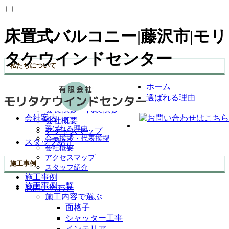
床置式バルコニー|藤沢市|モリ
タケウインドセンター
私たちについて
ホーム
選ばれる理由
選ばれる理由
会社案内
会長挨拶・代表挨拶
会社案内
会社概要
選ばれる理由
アクセスマップ
会長挨拶・代表挨拶
スタッフ紹介
会社概要
アクセスマップ
施工事例
スタッフ紹介
施工事例
施工事例一覧
お問い合わせ
施工内容で選ぶ
面格子
シャッター工事
インテリア