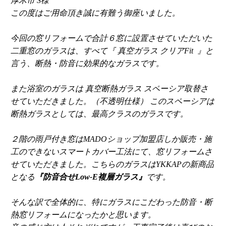
厚木市 S様
この度はご用命頂き誠に有難う御座いました。
今回の窓リフォームで合計６窓に設置させていただいた
二重窓のガラスは、すべて『 真空ガラス クリアFit 』と
言う、断熱・防音に効果的なガラスです。
また浴室のガラスは 真空断熱ガラス スペーシア取替さ
せていただきました。（不透明仕様） このスペーシアは
断熱ガラスとしては、最高クラスのガラスです。
２階の雨戸付き窓はMADOショップ加盟店しか販売・施
工のできないスマートカバー工法にて、窓リフォームさ
せていただきました。こちらのガラスはYKKAPの新商品
となる
『防音合せLow-E複層ガラス』
です。
そんな訳で全体的に、特にガラスにこだわった防音・断
熱窓リフォームになったかと思います。