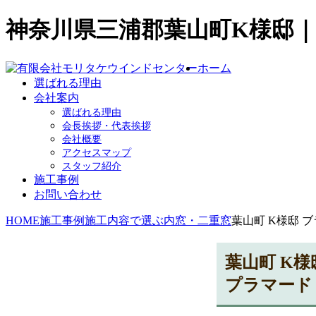
神奈川県三浦郡葉山町K様邸
ホーム
選ばれる理由
会社案内
選ばれる理由
会長挨拶・代表挨拶
会社概要
アクセスマップ
スタッフ紹介
施工事例
お問い合わせ
HOME
施工事例
施工内容で選ぶ
内窓・二重窓
葉山町 K様邸 
葉山町 K
プラマード