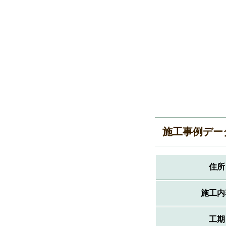
施工事例デー
住所
施工内
工期