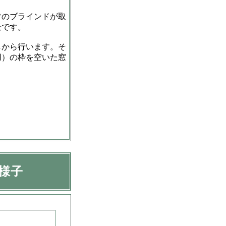
常のブラインドが取
景です。
しから行います。そ
用）の枠を空いた窓
。
様子