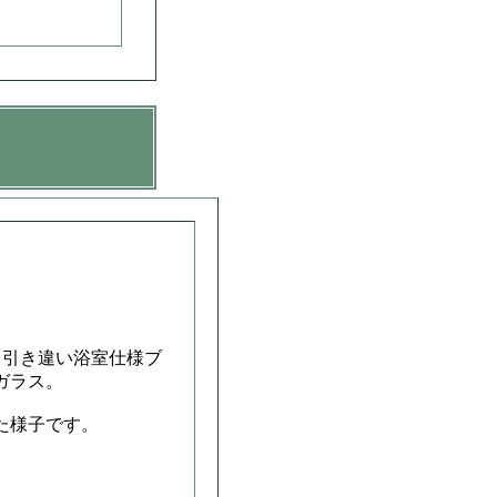
ド引き違い浴室仕様ブ
ガラス。
た様子です。