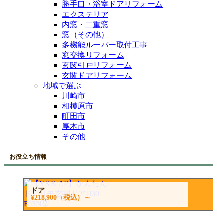
勝手口・浴室ドアリフォーム
エクステリア
内窓・二重窓
窓（その他）
多機能ルーバー取付工事
窓交換リフォーム
玄関引戸リフォーム
玄関ドアリフォーム
地域で選ぶ
川崎市
相模原市
町田市
厚木市
その他
お役立ち情報
ドア
¥218,900
（税込）～