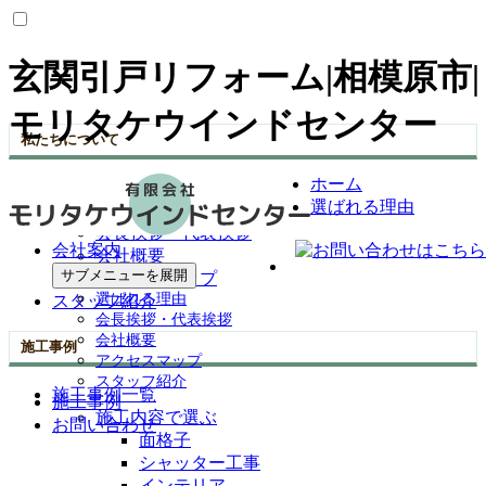
玄関引戸リフォーム|相模原市|
モリタケウインドセンター
私たちについて
ホーム
選ばれる理由
選ばれる理由
会社案内
会長挨拶・代表挨拶
会社案内
会社概要
サブメニューを展開
アクセスマップ
選ばれる理由
スタッフ紹介
会長挨拶・代表挨拶
会社概要
施工事例
アクセスマップ
スタッフ紹介
施工事例一覧
施工事例
施工内容で選ぶ
お問い合わせ
面格子
シャッター工事
インテリア