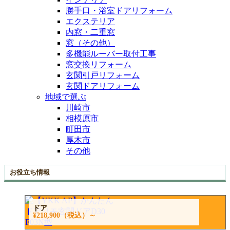
勝手口・浴室ドアリフォーム
エクステリア
内窓・二重窓
窓（その他）
多機能ルーバー取付工事
窓交換リフォーム
玄関引戸リフォーム
玄関ドアリフォーム
地域で選ぶ
川崎市
相模原市
町田市
厚木市
その他
お役立ち情報
ドア
¥218,900
（税込）～