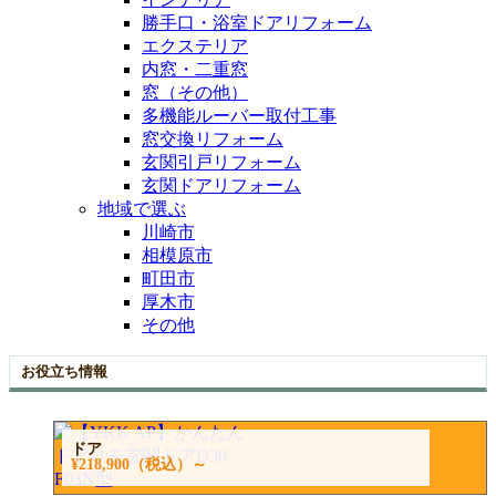
勝手口・浴室ドアリフォーム
エクステリア
内窓・二重窓
窓（その他）
多機能ルーバー取付工事
窓交換リフォーム
玄関引戸リフォーム
玄関ドアリフォーム
地域で選ぶ
川崎市
相模原市
町田市
厚木市
その他
お役立ち情報
ドア
¥218,900
（税込）～