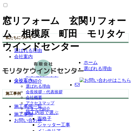
窓リフォーム 玄関リフォー
ム 相模原 町田 モリタケ
私たちについて
ウインドセンター
選ばれる理由
会社案内
ホーム
会長挨拶・代表挨拶
選ばれる理由
会社概要
アクセスマップ
会社案内
スタッフ紹介
選ばれる理由
会長挨拶・代表挨拶
施工事例
会社概要
アクセスマップ
施工事例一覧
スタッフ紹介
施工内容で選ぶ
施工事例
面格子
お問い合わせ
シャッター工事
インテリア