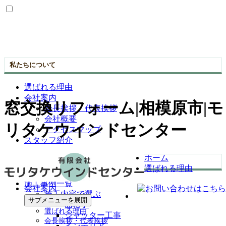
私たちについて
選ばれる理由
会社案内
窓交換リフォーム|相模原市|モ
会長挨拶・代表挨拶
会社概要
リタケウインドセンター
アクセスマップ
スタッフ紹介
ホーム
施工事例
選ばれる理由
施工事例一覧
会社案内
施工内容で選ぶ
サブメニューを展開
面格子
選ばれる理由
シャッター工事
会長挨拶・代表挨拶
インテリア