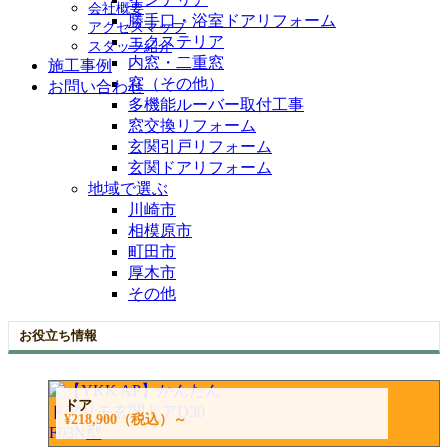
会社概要
勝手口・浴室ドアリフォーム
アクセスマップ
エクステリア
スタッフ紹介
内窓・二重窓
施工事例
窓（その他）
お問い合わせ
多機能ルーバー取付工事
窓交換リフォーム
玄関引戸リフォーム
玄関ドアリフォーム
地域で選ぶ
川崎市
相模原市
町田市
厚木市
その他
お役立ち情報
ドア
¥218,900
（税込）～