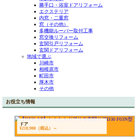
勝手口・浴室ドアリフォーム
エクステリア
内窓・二重窓
窓（その他）
多機能ルーバー取付工事
窓交換リフォーム
玄関引戸リフォーム
玄関ドアリフォーム
地域で選ぶ
川崎市
相模原市
町田市
厚木市
その他
お役立ち情報
ドア
¥218,900
（税込）～