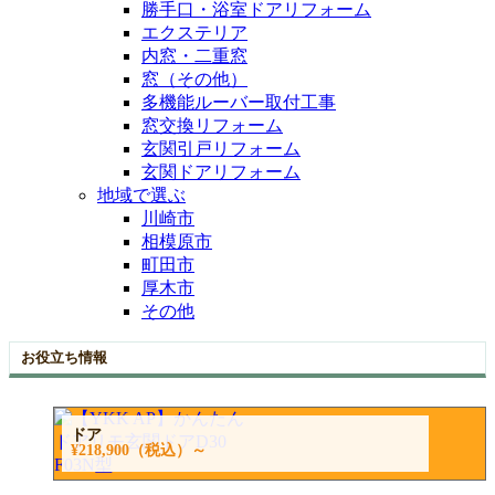
勝手口・浴室ドアリフォーム
エクステリア
内窓・二重窓
窓（その他）
多機能ルーバー取付工事
窓交換リフォーム
玄関引戸リフォーム
玄関ドアリフォーム
地域で選ぶ
川崎市
相模原市
町田市
厚木市
その他
お役立ち情報
ドア
¥218,900
（税込）～