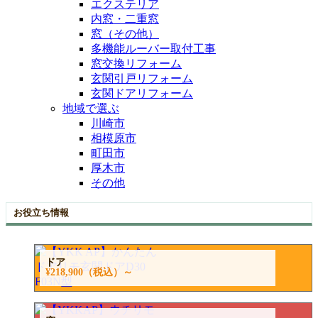
エクステリア
内窓・二重窓
窓（その他）
多機能ルーバー取付工事
窓交換リフォーム
玄関引戸リフォーム
玄関ドアリフォーム
地域で選ぶ
川崎市
相模原市
町田市
厚木市
その他
お役立ち情報
ドア
¥218,900
（税込）～