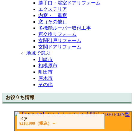
勝手口・浴室ドアリフォーム
エクステリア
内窓・二重窓
窓（その他）
多機能ルーバー取付工事
窓交換リフォーム
玄関引戸リフォーム
玄関ドアリフォーム
地域で選ぶ
川崎市
相模原市
町田市
厚木市
その他
お役立ち情報
ドア
¥218,900
（税込）～