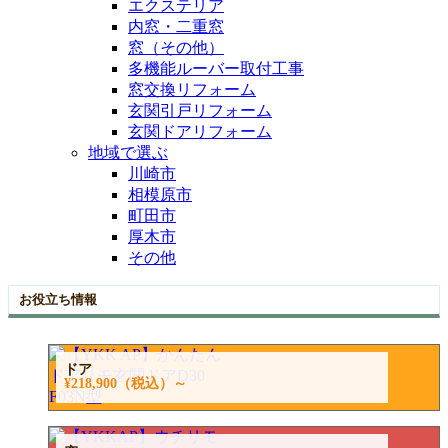
エクステリア
内窓・二重窓
窓（その他）
多機能ルーバー取付工事
窓交換リフォーム
玄関引戸リフォーム
玄関ドアリフォーム
地域で選ぶ
川崎市
相模原市
町田市
厚木市
その他
お役立ち情報
ドア
¥218,900
（税込）～