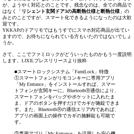
が、ようやく対応とのことです。残念なのは、全ての商品で
はなく「
リシェント玄関ドア3の高断熱仕様と断熱仕様
」の
みとのことですが、スマート化できるようになったのは大歓
迎です。
YKKAPのドアリモではもうすでにスマホ対応商品が出てい
ますので、お待ちになられている方もいたのではないでしょ
うか。
さて、ここでファミロックがどういったものかもう一度説明
します。LIXILプレスリリースより抜粋
■スマートロックシステム「FamiLock」特徴
①スマートフォンがリモコンキーに専用アプリ
「My Entrance」をインストールすれば、スマー
トフォンが玄関キーに。BluetoothⓇ通信により、
スマートフォンをバッグやポケットに入れたま
ま、ドアのボタンを押すだけでカギが施錠できま
す。また、BluetoothⓇの通信エリア内であれば、
アプリの画面上の操作でカギの施解錠も可能で
す。
②専用アプリ「My Entrance」を活用した安心機