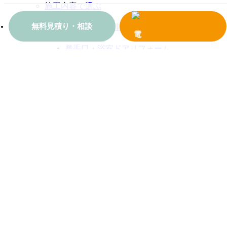
施工内容で選ぶ
面格子
無料見積り・相談
シャッター工事
インテリア
勝手口・浴室ドアリフォーム
エクステリア
内窓・二重窓
窓（その他）
多機能ルーバー取付工事
窓交換リフォーム
玄関引戸リフォーム
玄関ドアリフォーム
地域で選ぶ
川崎市
相模原市
町田市
厚木市
その他
お役立ち情報