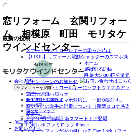
窓リフォーム 玄関リフォー
ム 相模原 町田 モリタケ
最新の投稿
ウインドセンター
スマートコントロールキーの困った時は
【LIXIL】リフォーム電動シャッターのスマホ操
ホーム
作について
選ばれる理由
ファミロックがリシェントに対応します
ドアリモ ドアリフォーム費用 最大50000円分還元
会社案内
キャンペーンのお知らせ
スマートコントロールキーにソフトウエアのアッ
サブメニューを展開
プデートのお知らせ
選ばれる理由
会長挨拶・代表挨拶
新ドアリモD30 スマホ対応に、一部顔認証も。
会社概要
窓やドアの取手の消毒について（新型コロナ感染
アクセスマップ
対策）
スタッフ紹介
ドアリモに顔認証 新スマートドア登場
施工事例
FamiLock ファミロック iPhone
お問い合わせ
スマートフォンが家の鍵になる FamiLock（ファ