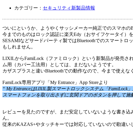
カテゴリー：
セキュリティ
新製品情報
ついにというか、ようやくサッシメーカー純正でのスマホのBlu
今までのものはロック認証に楽天Edy（おサイフケータイ）を使用
SESAMIなど
サードパーティ製ではBluetoothでのスマ
もしれません。
LIXILからFamiLock（ファミロック）という新製品
ム用（カバー工法用）としては、まだないようです。
カザスプラスと違いBluetoothでの動作なので、今まで使え
FamiLock専用アプリ「My Entrance」App Storeより
“ My EntranceはLIXIL製スマートロックシステム「
スマートフォンを取り出さずに玄関ドアのボタンを押して施
レビューを見たのですが、まだ安定していないような書き込
ん。
従来のKAZAS+やタッチキーでは対応していないので勘違