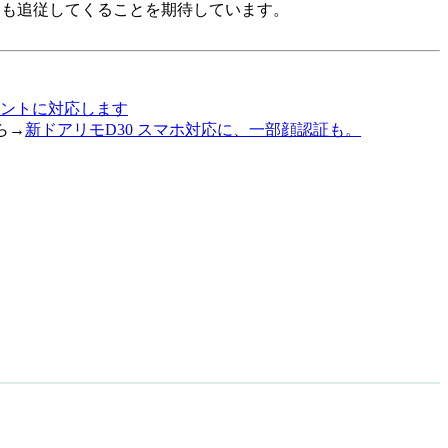
山も追従してくることを期待しています。
ントに対応します
ら→
新ドアリモD30 スマホ対応に、一部顔認証も。