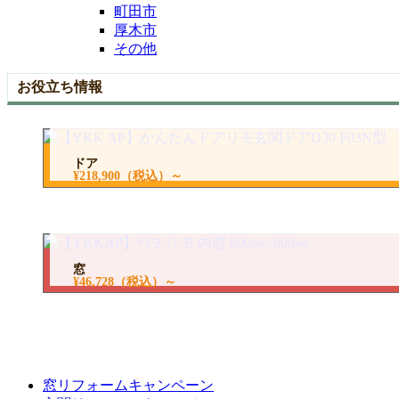
町田市
厚木市
その他
お役立ち情報
ドア
¥218,900
（税込）～
窓
¥46,728
（税込）～
窓リフォームキャンペーン