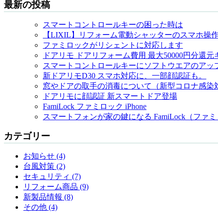
最新の投稿
スマートコントロールキーの困った時は
【LIXIL】リフォーム電動シャッターのスマホ操
ファミロックがリシェントに対応します
ドアリモ ドアリフォーム費用 最大50000円分還
スマートコントロールキーにソフトウエアのアッ
新ドアリモD30 スマホ対応に、一部顔認証も。
窓やドアの取手の消毒について（新型コロナ感染
ドアリモに顔認証 新スマートドア登場
FamiLock ファミロック iPhone
スマートフォンが家の鍵になる FamiLock（ファ
カテゴリー
お知らせ (4)
台風対策 (2)
セキュリティ (7)
リフォーム商品 (9)
新製品情報 (8)
その他 (4)